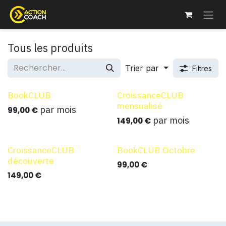
Se rendre au contenu
Tous les produits
Trier par
Filtres
BookCLUB
CroissanceCLUB
mensualisé
par mois
99,00
€
par mois
149,00
€
CroissanceCLUB
BookCLUB Octobre
découverte
99,00
€
149,00
€